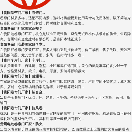
【贵阳卷帘门厂家】卷帘门...
卷帘门材质多样，适配不同场景，选对材质能提升使用寿命与使用体验。以下简洁介
绍贵阳市场常见卷帘门材质，同时推荐贵州铂利金发...
贵阳卷帘门厂家哪家正规？
在贵阳选卷帘门厂家，核心是认准正规资质，避免无资质小作坊带来的质量、售后隐
患。贵州铂利金发建材有限公司，是贵阳本地正规专...
贵阳卷帘门安装哪家好？本...
在贵阳找卷帘门安装厂家，很多人都怕遇到报价虚高、偷工减料、售后失联、安装不
规范的问题。尤其贵阳多雨、多风、临街商铺多，卷...
【贵州车库门厂家】车库门...
很多贵州业主、自建房、别墅、小区车库在选门时，关心的就是车库门多少钱一平
方。价格受材质、款式、电机、厚度、安装等影响很大...
【贵阳卷帘门价格】普通卷...
在家庭装修或商铺改造过程中，卷帘门因其防盗、隔音、占用空间小等优点，成为车
库、店铺、仓库等场所的常见选择。对于预算规划而...
【贵阳卷帘门厂家】铝合金...
1. 铝合金卷帘门 • 优点：轻、好看、不生锈、价格适中 • 适合：小区车库、家用、商
铺门...
【贵阳卷帘门厂家】抗风卷...
抗风门是一种具有相当强度和一定刚度的卷帘门，利用镀锌钢板、彩涂钢板或不锈钢
板轧制的型材作为帘片，其材料厚度一般根据门洞的...
贵州电动卷帘门厂家：防火...
1. 防火卷帘的升降应由防火卷帘控制器控制。 2. 疏散通道上设置的防火卷帘的联动