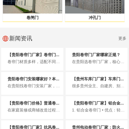
卷闸门
冲孔门
新闻资讯
更多
【贵阳卷帘门厂家】卷帘门...
贵阳卷帘门厂家哪家正规？
卷帘门材质多样，适配不同场景，选对材质能提升使用寿命与使用体验。以下简洁介绍贵阳市场常见卷帘门材质，同时推荐贵州铂利金发...
在贵阳选卷帘门厂家，核心是认准正规资质，避免无资质小作坊带来的质量、售后隐患。贵州铂利金发建材有限公司，是贵阳本地正规专...
贵阳卷帘门安装哪家好？本...
【贵州车库门厂家】车库门...
在贵阳找卷帘门安装厂家，很多人都怕遇到报价虚高、偷工减料、售后失联、安装不规范的问题。尤其贵阳多雨、多风、临街商铺多，卷...
很多贵州业主、自建房、别墅、小区车库在选门时，关心的就是车库门多少钱一平方。价格受材质、款式、电机、厚度、安装等影响很大...
【贵阳卷帘门价格】普通卷...
【贵阳卷帘门厂家】铝合金...
在家庭装修或商铺改造过程中，卷帘门因其防盗、隔音、占用空间小等优点，成为车库、店铺、仓库等场所的常见选择。对于预算规划而...
1. 铝合金卷帘门 • 优点：轻、好看、不生锈、价格适中 • 适合：小区车库、家用、商铺门...
【贵阳卷帘门厂家】抗风卷...
贵州电动卷帘门厂家：防火...