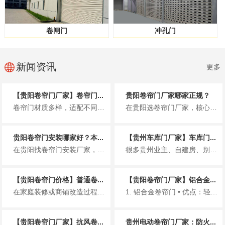
卷闸门
冲孔门
新闻资讯
更多
【贵阳卷帘门厂家】卷帘门...
贵阳卷帘门厂家哪家正规？
卷帘门材质多样，适配不同场景，选对材质能提升使用寿命与使用体验。以下简洁介绍贵阳市场常见卷帘门材质，同时推荐贵州铂利金发...
在贵阳选卷帘门厂家，核心是认准正规资质，避免无资质小作坊带来的质量、售后隐患。贵州铂利金发建材有限公司，是贵阳本地正规专...
贵阳卷帘门安装哪家好？本...
【贵州车库门厂家】车库门...
在贵阳找卷帘门安装厂家，很多人都怕遇到报价虚高、偷工减料、售后失联、安装不规范的问题。尤其贵阳多雨、多风、临街商铺多，卷...
很多贵州业主、自建房、别墅、小区车库在选门时，关心的就是车库门多少钱一平方。价格受材质、款式、电机、厚度、安装等影响很大...
【贵阳卷帘门价格】普通卷...
【贵阳卷帘门厂家】铝合金...
在家庭装修或商铺改造过程中，卷帘门因其防盗、隔音、占用空间小等优点，成为车库、店铺、仓库等场所的常见选择。对于预算规划而...
1. 铝合金卷帘门 • 优点：轻、好看、不生锈、价格适中 • 适合：小区车库、家用、商铺门...
【贵阳卷帘门厂家】抗风卷...
贵州电动卷帘门厂家：防火...